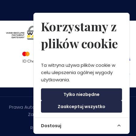
Korzystamy z
plików cookie
Ta witryna używa plików cookie w
celu ulepszenia ogólnej wygody
użytkowania.
Tylko niezbędne
Zaakceptuj wszystko
Prawa Autorskie © 2026 Green Bay Speedboat Tours
Zadar. Wszelkie Prawa Zastrzeżone.
Dostosuj
Regulamin
&
Polityka Prywatności