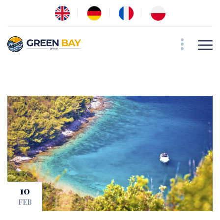
10
FEB