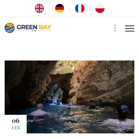
06
FEB